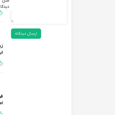
متن
بی
دیدگاه
ارسال دیدگاه
زی
اب
فر
اص