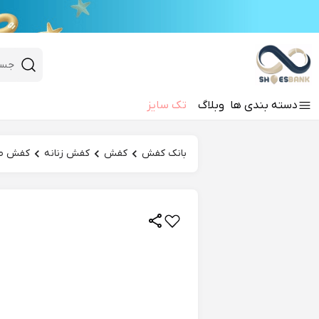
e
Close 
 search
دسته‌ بندی‌ ها
وبلاگ
تک سایز
Hi there!
بانک کفش
کفش
کفش زنانه
کفش طب