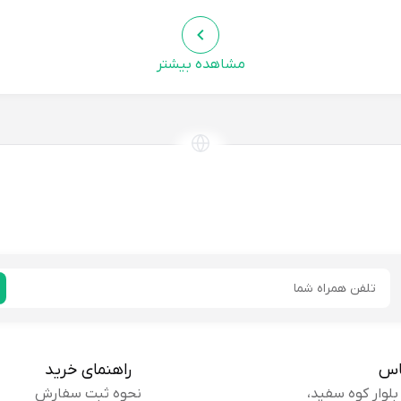
مشاهده بیشتر
نیه موحدی:
من اغلب از برند پای آرا استفاده میکنم. ای
توصیه ای ندارم
خریدار
یم
واقعا از خریدم راضی هستم. کیفیت چرم مصنوعی خیلی خو
احی پور
ایمیل
دقیقا مثل عکس بود. پیشنهاد میکنم حتما بخرید.
توصیه ای ندارم
خریدار
اس
راهنمای خرید
نحوه ثبت سفارش