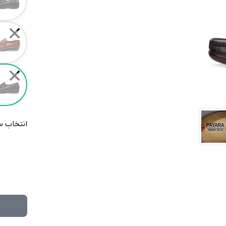
✕
✕
انتخاب س