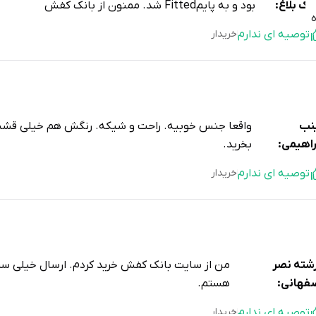
وک بلاغ:
بود و به پایمFitted شد. ممنون از بانک کفش
توصیه ای ندارم
خریدار
نب
واقعا جنس خوبیه. راحت و شیکه. رنگش هم خیلی قشنگ
راهیمی:
بخرید.
توصیه ای ندارم
خریدار
شته نصر
من از سایت بانک کفش خرید کردم. ارسال خیلی سر
فهانی:
هستم.
توصیه ای ندارم
خریدار