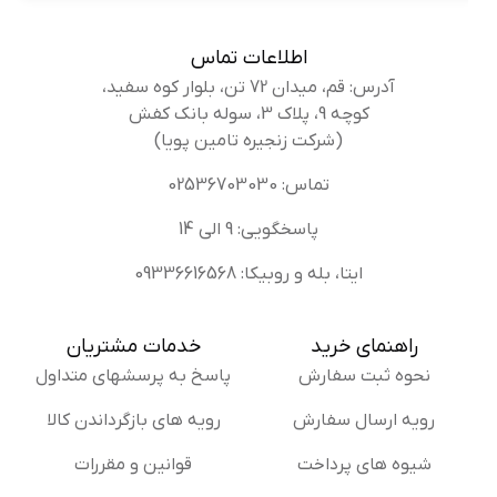
اطلاعات تماس
آدرس: قم، میدان 72 تن، بلوار کوه سفید،
کوچه 9، پلاک 3، سوله بانک کفش
(شرکت زنجیره تامین پویا)
تماس: 02536703030
پاسخگویی: 9 الی 14
ایتا، بله و روبیکا: 09336616568
راهنمای خرید
خدمات مشتریان
نحوه ثبت سفارش
پاسخ به پرسشهای متداول
رویه ارسال سفارش
رویه های بازگرداندن کالا
شیوه های پرداخت
قوانین و مقررات