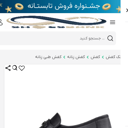
e
Close 
Mobile header search
Hi there!
نک کفش
کفش
کفش زنانه
کفش طبی زنانه