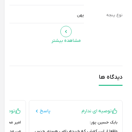
نوع پنجه
پهن
مشاهده بیشتر
دیدگاه ها
توصیه ای ندارم
پاسخ
توصیه ای ند
بابک حسین پور:
امیر محمد خدامرا
واقعا از این کفشی که خریدم راضی هستم. جنس
من مدتها دنبال 