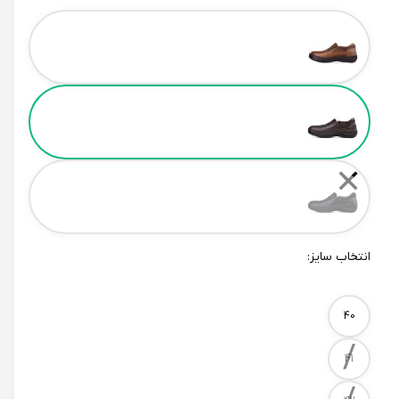
Color
✕
انتخاب سایز:
Size
40
/
41