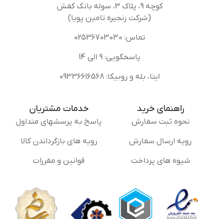
کوچه 9، پلاک 3، سوله بانک کفش
(شرکت زنجیره تامین پویا)
تماس: 02536703030
پاسخگویی: 9 الی 14
ایتا، بله و روبیکا: 09336616568
راهنمای خرید
خدمات مشتریان
نحوه ثبت سفارش
پاسخ به پرسشهای متداول
رویه ارسال سفارش
رویه های بازگرداندن کالا
شیوه های پرداخت
قوانین و مقررات