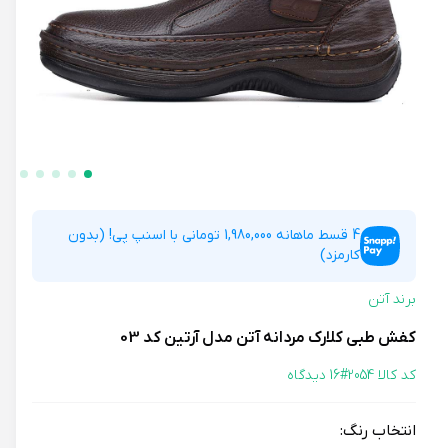
4 قسط ماهانه 1,980,000 تومانی با اسنپ پی! (بدون
کارمزد)
برند آتن
کفش طبی کلارک مردانه آتن مدل آرتین کد 03
کد کالا 2054#
16 دیدگاه
انتخاب رنگ: