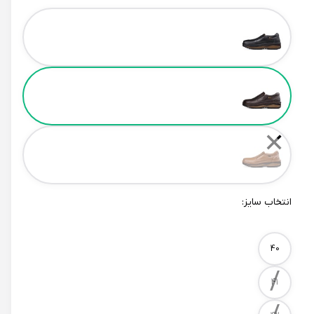
Color
✕
انتخاب سایز:
Size
40
/
41