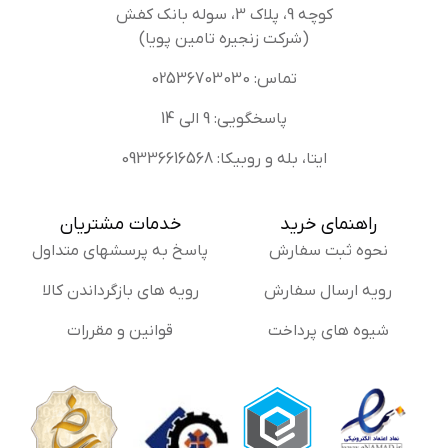
کوچه 9، پلاک 3، سوله بانک کفش
(شرکت زنجیره تامین پویا)
تماس: 02536703030
پاسخگویی: 9 الی 14
ایتا، بله و روبیکا: 09336616568
راهنمای خرید
خدمات مشتریان
نحوه ثبت سفارش
پاسخ به پرسشهای متداول
رویه ارسال سفارش
رویه های بازگرداندن کالا
شیوه های پرداخت
قوانین و مقررات