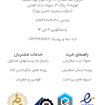
کوچه 9، پلاک 3، سوله بانک کفش
(شرکت زنجیره تامین پویا)
تماس: 02536703030
پاسخگویی: 9 الی 14
ایتا، بله و روبیکا: 09336616568
راهنمای خرید
خدمات مشتریان
نحوه ثبت سفارش
پاسخ به پرسشهای متداول
رویه ارسال سفارش
رویه های بازگرداندن کالا
شیوه های پرداخت
قوانین و مقررات