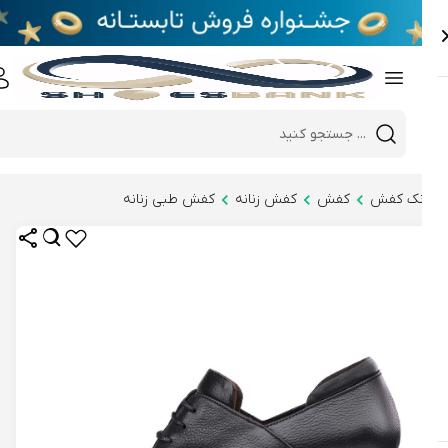
e
Close 
Mobile header search
Hi there!
نک کفش
کفش
کفش زنانه
کفش طبی زنانه