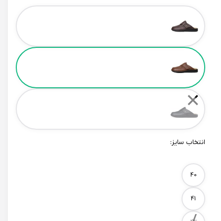
Color
✕
انتخاب سایز:
Size
40
41