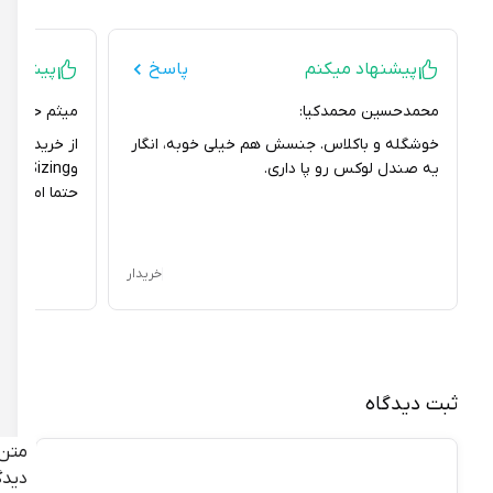
پیشنهاد میکنم
پاسخ
پیشنهاد می
محمدحسین محمدکیا:
میثم حسن نتاج:
خوشگله و باکلاس. جنسش هم خیلی خوبه، انگار
از خریدم خیلی ر
یه صندل لوکس رو پا داری.
وSizing هم 
حتما امتحانش کن
خریدار
ثبت دیدگاه
متن
دیدگاه