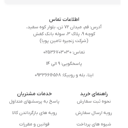
اطلاعات تماس
آدرس: قم، میدان 72 تن، بلوار کوه سفید،
کوچه 9، پلاک 3، سوله بانک کفش
(شرکت زنجیره تامین پویا)
تماس: 02536703030
پاسخگویی: 9 الی 14
ایتا، بله و روبیکا: 09336616568
راهنمای خرید
خدمات مشتریان
نحوه ثبت سفارش
پاسخ به پرسشهای متداول
رویه ارسال سفارش
رویه های بازگرداندن کالا
شیوه های پرداخت
قوانین و مقررات