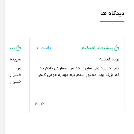
دیدگاه ها
پیشنهاد نمیکنم
پاسخ
پیشنهاد می
نوید فتحیه:
سپیده مهدیخانی:
کفی خوبیه ولی سایزی که من سفارش دادم یه
من از این کفی بر
کم بزرگ بود. مجبور شدم برم دوباره عوض کنم.
خیلی راضی هستم. 
خیلی راحت نگه می
خریدار