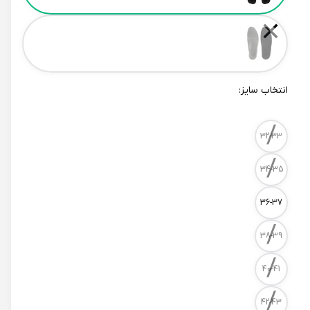
✕
انتخاب سایز:
/
Size
32-33
/
34-35
36-37
/
38-39
/
40-41
/
42-43