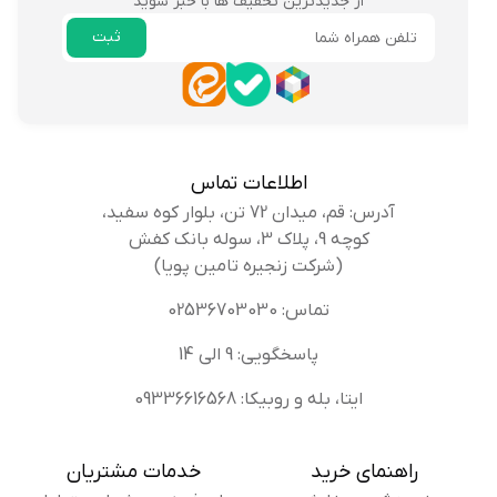
از جدیدترین تخفیف ها با خبر شوید
ثبت
ایمیل
اطلاعات تماس
آدرس: قم، میدان 72 تن، بلوار کوه سفید،
کوچه 9، پلاک 3، سوله بانک کفش
(شرکت زنجیره تامین پویا)
تماس: 02536703030
پاسخگویی: 9 الی 14
ایتا، بله و روبیکا: 09336616568
راهنمای خرید
خدمات مشتریان