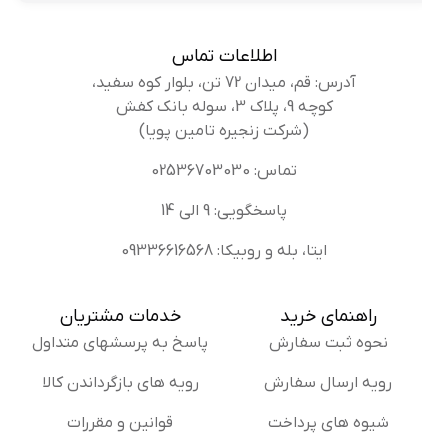
اطلاعات تماس
آدرس: قم، میدان 72 تن، بلوار کوه سفید،
کوچه 9، پلاک 3، سوله بانک کفش
(شرکت زنجیره تامین پویا)
تماس: 02536703030
پاسخگویی: 9 الی 14
ایتا، بله و روبیکا: 09336616568
راهنمای خرید
خدمات مشتریان
نحوه ثبت سفارش
پاسخ به پرسشهای متداول
رویه ارسال سفارش
رویه های بازگرداندن کالا
شیوه های پرداخت
قوانین و مقررات