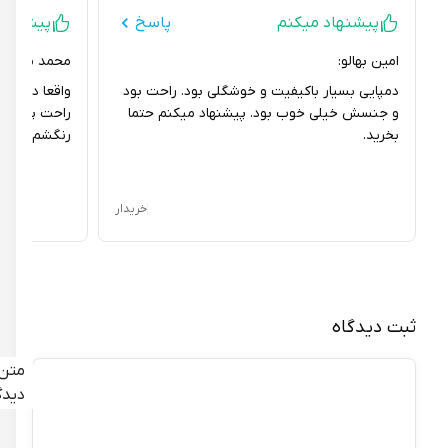
پیشنهاد میکنم
پاسخ
پیشنهاد می
امین بهالو:
محمد محمدی برنج
دمپایی بسیار باکیفیت و خوشگلی بود. راحت بود
واقعا دمپایی خو
و جنسش خیلی خوب بود. پیشنهاد میکنم حتما
راحت پا میشه. زی
بخرید.
رنگشم خیلی قشن
خریدار
ثبت دیدگاه
متن
دیدگاه