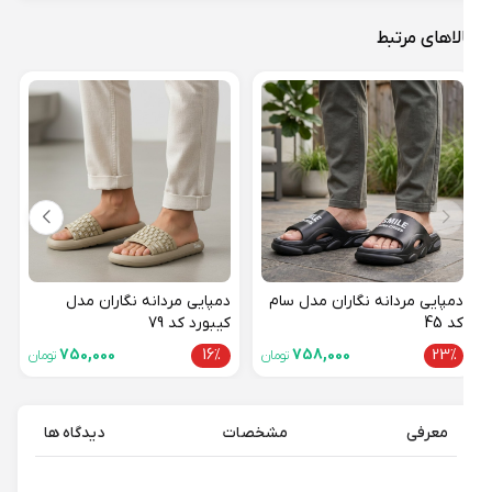
لاهای مرتبط
دمپا
فشیو
45%
دمپایی مردانه نگاران مدل سام
دمپایی مردانه نگاران مدل
کد 45
کیبورد کد 79
750,000
16%
758,000
23%
تومان
تومان
معرفی
مشخصات
دیدگاه ها