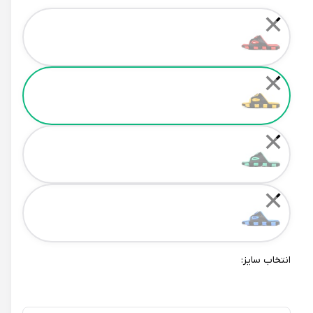
Color
✕
✕
✕
✕
انتخاب سایز: