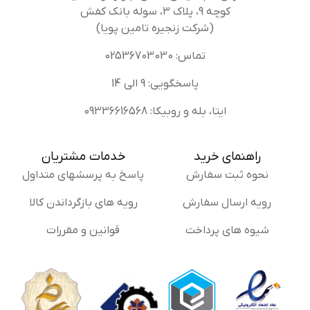
کوچه 9، پلاک 3، سوله بانک کفش
(شرکت زنجیره تامین پویا)
تماس: 02536703030
پاسخگویی: 9 الی 14
ایتا، بله و روبیکا: 09336616568
راهنمای خرید
خدمات مشتریان
نحوه ثبت سفارش
پاسخ به پرسشهای متداول
رویه ارسال سفارش
رویه های بازگرداندن کالا
شیوه های پرداخت
قوانین و مقررات