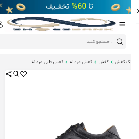
e
Close 
Mobile header search
Hi there!
نک کفش
کفش
کفش مردانه
کفش طبی مردانه