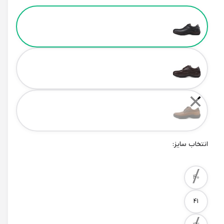
Color
✕
انتخاب سایز:
/
Size
40
41