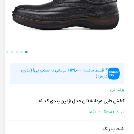
4 قسط ماهانه 1,131,000 تومانی با اسنپ پی! (بدون
کارمزد)
برند آتن
کفش طبی مردانه آتن مدل آرتین بندی کد 01
کد کالا 1301#
11 دیدگاه
انتخاب رنگ: