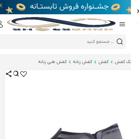
e
Close 
Mobile header search
Hi there!
نک کفش
کفش
کفش زنانه
کفش طبی زنانه