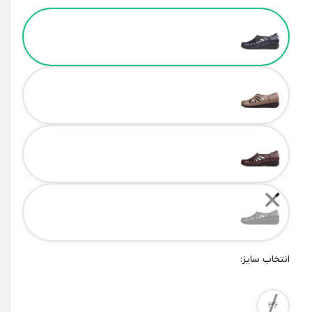
Color
✕
انتخاب سایز:
/
Size
36