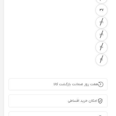
37
/
38
/
39
/
40
/
41
هفت روز ضمانت بازگشت کالا
امکان خرید اقساطی