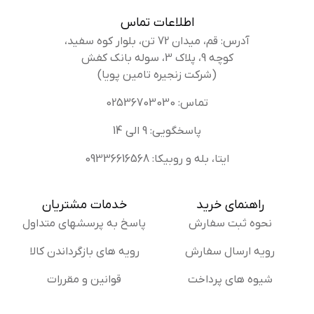
اطلاعات تماس
آدرس: قم، میدان 72 تن، بلوار کوه سفید،
کوچه 9، پلاک 3، سوله بانک کفش
(شرکت زنجیره تامین پویا)
تماس: 02536703030
پاسخگویی: 9 الی 14
ایتا، بله و روبیکا: 09336616568
راهنمای خرید
خدمات مشتریان
نحوه ثبت سفارش
پاسخ به پرسشهای متداول
رویه ارسال سفارش
رویه های بازگرداندن کالا
شیوه های پرداخت
قوانین و مقررات