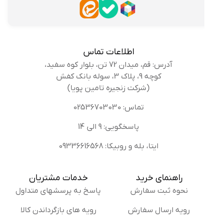
اطلاعات تماس
آدرس: قم، میدان 72 تن، بلوار کوه سفید،
کوچه 9، پلاک 3، سوله بانک کفش
(شرکت زنجیره تامین پویا)
تماس: 02536703030
پاسخگویی: 9 الی 14
ایتا، بله و روبیکا: 09336616568
راهنمای خرید
خدمات مشتریان
نحوه ثبت سفارش
پاسخ به پرسشهای متداول
رویه ارسال سفارش
رویه های بازگرداندن کالا