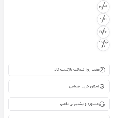
/
38-39
/
40-41
/
42-43
/
44-45-
46
هفت روز ضمانت بازگشت کالا
امکان خرید اقساطی
مشاوره و پشتیبانی تلفنی