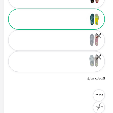
✕
✕
انتخاب سایز:
Size
34-35
/
36-37