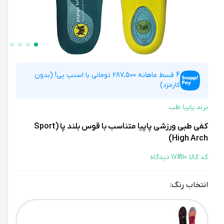
4 قسط ماهانه 287,500 تومانی با اسنپ پی! (بدون
کارمزد)
برند پاپیا طب
کفی طبی ورزشی پاپیا متناسب با قوس بلند پا (Sport
High Arch)
کد کالا 110#
17 دیدگاه
انتخاب رنگ:
Color