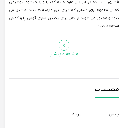
فشاری است که در اثر این عارضه به کف پا وارد میشود. پوشیدن
کفش معمولا برای کسانی که دارای این عارضه هستند، مشکل می
شود و مجبور می شوند از کفی برای یکسان سازی قوس پا و کفش
استفاده کنند.
ساختار کفی ورزشی قوس بلند:
مشاهده بیشتر
ساختار کفی قوس بلند که در کشور ما بیشتر به عنوان کفی پای
گود شناخته شده است از لایه ها و جداره هایی تشکیل شده است
که بیشترین حمایت را از ابتدای قوس طولی داخلی و زیرپنجه و
قسمت های جلوی پا را دارد.
مشخصات
طراحی پد های آنتی شوک در این مدل کفی سبب افزایش جذب
ضربه و نیرو در بخش های پنجه و جلوی پا می گردد که این کار
باعث جلوگیری از تغییر حالت انگشتان و آسیب های متاتارسال
جنس
پارچه
میگردد.