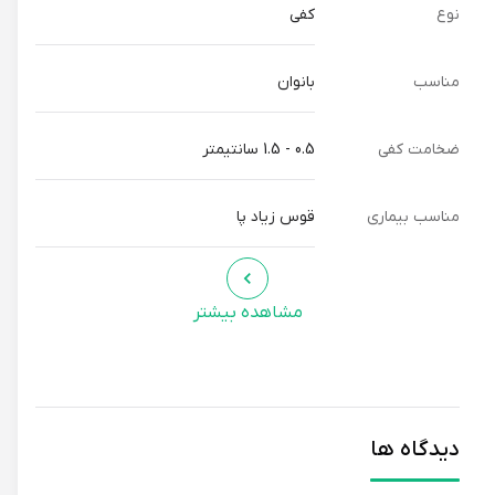
نوع
کفی
در طراحی کاپ پاشنه (heel cup cushion) این مدل کفی دارای
بیشترین حجم و ضخامت از داخل پاشنه و ابتدای قوس طولی پا را
مناسب
بانوان
دارد. تغییر شکل ظاهری پد مرکزی پاشنه (medial heel) و لایه
ضربه گیر در زیر پنجه از دیگر تغییرات طراحی این مدل کفی
ضخامت کفی
0.5 - 1.5 سانتیمتر
نسبت به مدل های دیگر است که این طراحی باعث افزایش تعادل
و پخش فشار وارده به پای قوس بلند می شود.
مناسب بیماری
قوس زیاد پا
از مزایای دیگر این نوع کفی افزایش راحتی در هنگام پیادروی می
باشد به طوری که دیگر احساس خستگی و درد در کف پای شما به
مشاهده بیشتر
طور قابل ملاحظه ای کاهش می یابد
کفی قوس متوسط بلند (کفی پای گود ) از 7 لایه تشکیل شده
است. این لایه ها طوری طراحی شده است که بیشترین پایداری و
حمایت را به پا میدهد.
دیدگاه ها