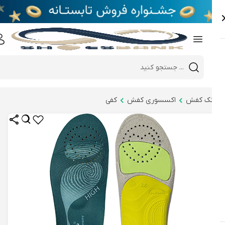
e
Close 
Mobile header search
Hi there!
نک کفش
اکسسوری کفش
کفی