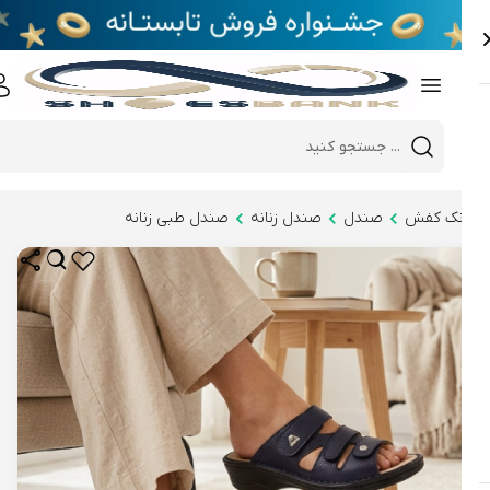
e
Close 
Mobile header search
Hi there!
نک کفش
صندل
صندل زنانه
صندل طبی زنانه