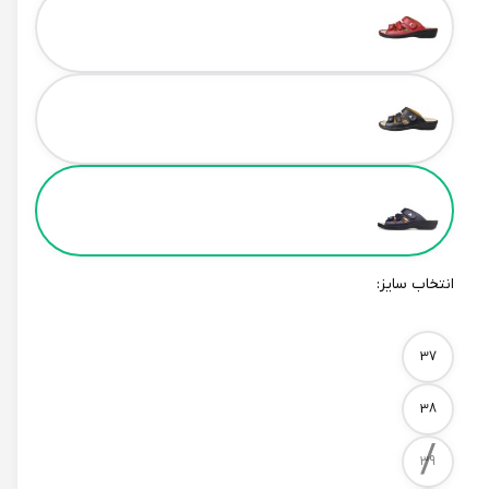
انتخاب سایز:
Size
37
38
/
39