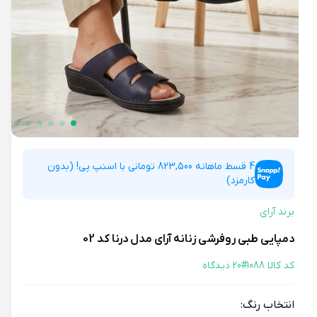
4 قسط ماهانه 823,500 تومانی با اسنپ پی! (بدون
کارمزد)
برند آرای
دمپایی طبی روفرشی زنانه آرای مدل درنا کد 02
کد کالا 1088#
20 دیدگاه
انتخاب رنگ: