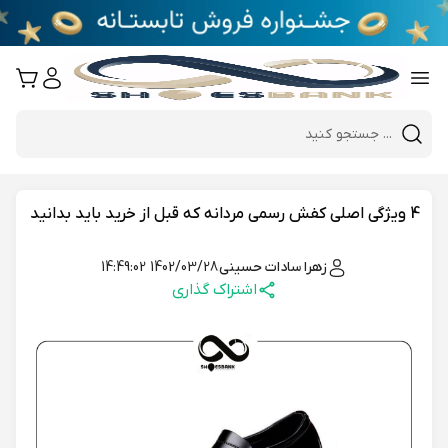
e
Close 
Mobile header search
Hi there!
4 ویژگی اصلی کفش رسمی مردانه که قبل از خرید باید بدانید
زهرا سادات حسینی
1402/03/28 14:49:02
اشتراک گذاری