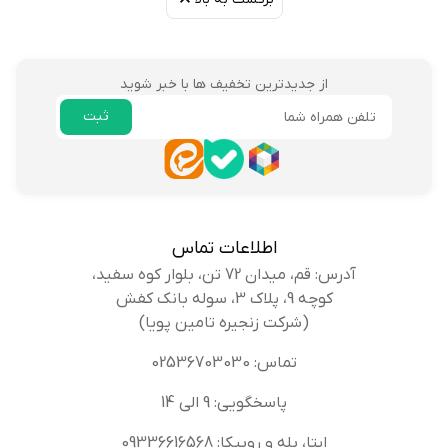
از جدیدترین تخفیف ها با خبر شوید
ثبت
ایمیل
اطلاعات تماس
آدرس: قم، میدان 72 تن، بلوار کوه سفید،
کوچه 9، پلاک 3، سوله بانک کفش
(شرکت زنجیره تامین پویا)
تماس: 02536703030
پاسخگویی: 9 الی 14
ایتا، بله و روبیکا: 09336616568