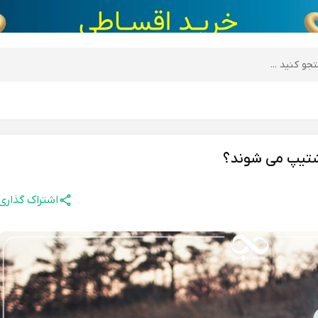
desktop header
وشتیپ می شوند؟
اشتراک گذاری