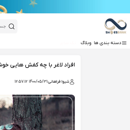
e
Close 
 search
دسته‌ بندی‌ ها
وبلاگ
تک سایز
Hi there!
افراد لاغر با چه کفش هایی خ
شیوا فراهانی
1400/05/31 12:57:12